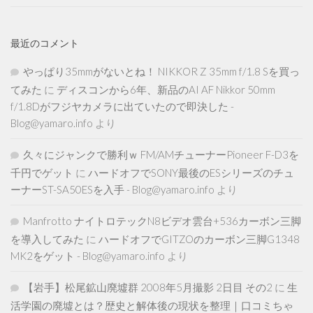
最近のコメント
やっぱり35mmがないとね！ NIKKOR Z 35mm f/1.8 Sを買っ
てみた
に
ディスコンから6年、新品のAI AF Nikkor 50mm
f/1.8Dがフジヤカメラに出ていたので即決した -
Blog@yamaro.info
より
久々にジャンクで勝利ｗ FM/AMチューナーPioneer F-D3を
千円でゲット
に
ハードオフでSONY最後のESシリーズのチュ
ーナーST-SA50ESを入手 - Blog@yamaro.info
より
Manfrotto ナイトロテックN8ビデオ雲台+536カーボン三脚
を導入してみた
に
ハードオフでGITZOのカーボン三脚G1348
MK2をゲット - Blog@yamaro.info
より
【岩手】松尾鉱山廃墟群 2008年5月撮影 2日目 その2
に
生
活学園の廃墟とは？歴史と解体後の現状を整理｜口コミちゃ