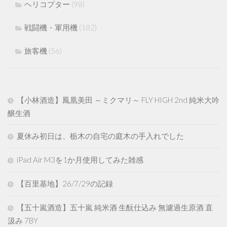
ヘリコプター
(98)
戦闘機・軍用機
(182)
旅客機
(56)
【小林酒造】鳳凰美田 ～ミクマリ～ FLY HIGH 2nd 純米大吟
醸生酒
夏休み初日は、栃木の自宅の庭木の手入れでした
iPad Air M3を1か月使用してみた雑感
【百里基地】26/7/29の記録
【五十嵐酒造】五十嵐 純米酒 生酛仕込み 無濾過生原酒 直
汲み 7BY