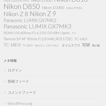
Nikon D300
Nikon COOLPIX 5400
Nikon D850
Nikon D3400
Nikon F90Xs
Nikon Z 9
Nikon Z 8
Panasonic LUMIX GX7MK2
Panasonic LUMIX GX7MK3
SIGMA 150-600mm F5-6.3 DG OS HSM | Sports
T-4
Tamron SP AF 90mm F/2.8 MACRO(172E)
TC-14EII
TC-14EIII
写研
タイムラプス
Xperia 1（SO-03L）
TC-20EIII
風の森
メタ情報
ログイン
投稿フィード
コメントフィード
WordPress.org