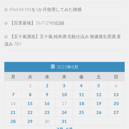
iPad Air M3を1か月使用してみた雑感
【百里基地】26/7/29の記録
【五十嵐酒造】五十嵐 純米酒 生酛仕込み 無濾過生原酒 直
汲み 7BY
2023年8月
月
火
水
木
金
土
日
1
2
3
4
5
6
7
8
9
10
11
12
13
14
15
16
17
18
19
20
21
22
23
24
25
26
27
28
29
30
31