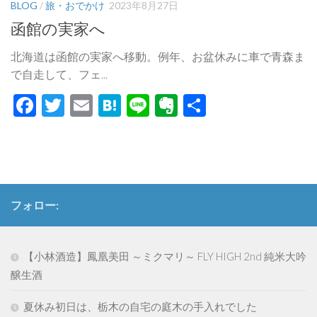
BLOG
/
旅・おでかけ
2023年8月27日
函館の実家へ
北海道は函館の実家へ移動。例年、お盆休みに車で青森ま
で自走して、フェ...
Facebook
Twitter
Email
Hatena
Line
Evernote
共
有
フォロー:
【小林酒造】鳳凰美田 ～ミクマリ～ FLY HIGH 2nd 純米大吟
醸生酒
夏休み初日は、栃木の自宅の庭木の手入れでした