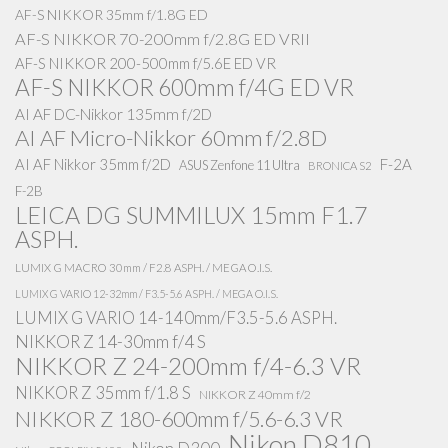
AF-S NIKKOR 35mm f/1.8G ED
AF-S NIKKOR 70-200mm f/2.8G ED VRII
AF-S NIKKOR 200-500mm f/5.6E ED VR
AF-S NIKKOR 600mm f/4G ED VR
AI AF DC-Nikkor 135mm f/2D
AI AF Micro-Nikkor 60mm f/2.8D
AI AF Nikkor 35mm f/2D
F-2A
ASUS Zenfone 11 Ultra
BRONICA S2
F-2B
LEICA DG SUMMILUX 15mm F1.7
ASPH.
LUMIX G MACRO 30mm / F2.8 ASPH. / MEGA O.I.S.
LUMIX G VARIO 12-32mm / F3.5-5.6 ASPH. / MEGA O.I.S.
LUMIX G VARIO 14-140mm/F3.5-5.6 ASPH.
NIKKOR Z 14-30mm f/4 S
NIKKOR Z 24-200mm f/4-6.3 VR
NIKKOR Z 35mm f/1.8 S
NIKKOR Z 40mm f/2
NIKKOR Z 180-600mm f/5.6-6.3 VR
Nikon D810