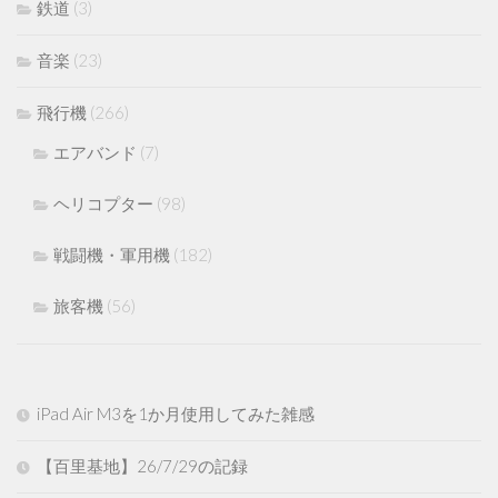
鉄道
(3)
音楽
(23)
飛行機
(266)
エアバンド
(7)
ヘリコプター
(98)
戦闘機・軍用機
(182)
旅客機
(56)
iPad Air M3を1か月使用してみた雑感
【百里基地】26/7/29の記録