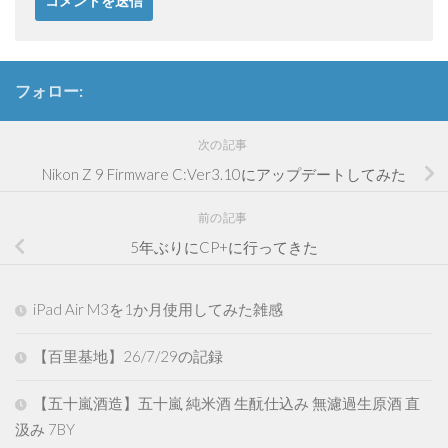
フォロー:
次の記事
Nikon Z 9 Firmware C:Ver3.10にアップデートしてみた
前の記事
5年ぶりにCP+に行ってきた
iPad Air M3を1か月使用してみた雑感
【百里基地】26/7/29の記録
【五十嵐酒造】五十嵐 純米酒 生酛仕込み 無濾過生原酒 直
汲み 7BY