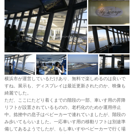
横浜市が運営しているだけあり、無料で楽しめるのは良いで
すね。展示も、ディスプレイは最近更新されたのか、映像も
綺麗でした。
ただ、ここにたどり着くまでの階段の一部、車いす用の昇降
リフトが設置されているものの、老朽化のためか運用停止
中。捻挫中の息子はベビーカーで連れていましたが、階段の
み歩いてもらいました。一応車いす用の移動リフトは別途準
備してあるようでしたが、もし車いすやベビーカーで行く場