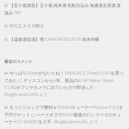
【五十嵐酒造】五十嵐 純米酒 生酛仕込み 無濾過生原酒 直
汲み 7BY
BBQとスイカ割り
【遠藤酒造場】彗 CHAR METEORITE 純米吟醸
最近のコメント
やっぱり35mmがないとね！ NIKKOR Z 35mm f/1.8 Sを買っ
てみた
に
ディスコンから6年、新品のAI AF Nikkor 50mm
f/1.8Dがフジヤカメラに出ていたので即決した -
Blog@yamaro.info
より
久々にジャンクで勝利ｗ FM/AMチューナーPioneer F-D3を
千円でゲット
に
ハードオフでSONY最後のESシリーズのチュ
ーナーST-SA50ESを入手 - Blog@yamaro.info
より