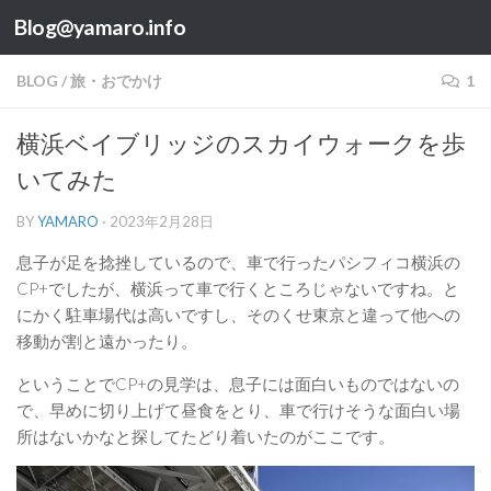
Blog@yamaro.info
コンテンツへスキップ
BLOG
/
旅・おでかけ
1
横浜ベイブリッジのスカイウォークを歩
いてみた
BY
YAMARO
·
2023年2月28日
息子が足を捻挫しているので、車で行ったパシフィコ横浜の
CP+でしたが、横浜って車で行くところじゃないですね。と
にかく駐車場代は高いですし、そのくせ東京と違って他への
移動が割と遠かったり。
ということでCP+の見学は、息子には面白いものではないの
で、早めに切り上げて昼食をとり、車で行けそうな面白い場
所はないかなと探してたどり着いたのがここです。