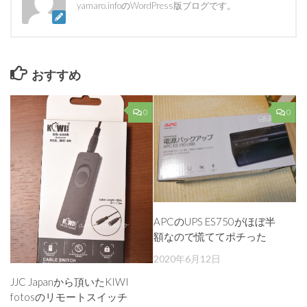
yamaro.infoのWordPress版ブログです。
おすすめ
0
0
APCのUPS ES750がほぼ半
額なので慌ててポチった
2020年6月12日
JJC Japanから頂いたKIWI
fotosのリモートスイッチ