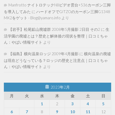
Manfrotto ナイトロテックN8ビデオ雲台+536カーボン三脚
を導入してみた
に
ハードオフでGITZOのカーボン三脚G1348
MK2をゲット - Blog@yamaro.info
より
【岩手】松尾鉱山廃墟群 2008年5月撮影 2日目 その2
に
生
活学園の廃墟とは？歴史と解体後の現状を整理｜口コミちゃ
ん：やばい情報サイト
より
【福島】横向温泉ロッジ 2009年4月撮影
に
横向温泉の廃墟
は現在どうなっている？ロッジの歴史と注意点｜口コミちゃ
ん：やばい情報サイト
より
2023年2月
月
火
水
木
金
土
日
1
2
3
4
5
6
7
8
9
10
11
12