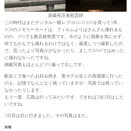
原爆死没者慰霊碑
この時代はまだデジタル一眼レフNikon D300を買って1年、
4GBのメモリーカードは、フィルムよりはさんざん撮れるも
のの、JPGでも数百枚程度です。今のように残量を気にせず、
何でもかんでも撮れるわけではなく、厳選しつつ撮影したの
で、思ったより写真が少なかったり。ましてRAWではめった
に撮れなかったですね。
掲載写真もほとんどJPG撮って出しです。
駅近くで食べたお好み焼き、夜ホテル近くの居酒屋に行った
のも、記憶でなんとなく残っていますが、写真では残ってい
なかったりします。
もう一度、広島は行ってみたいです。できれば2泊3日はした
いですね。
2日目は呉に行きました。その写真はまた。
共有: