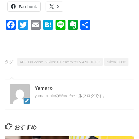
Facebook
X
Facebook
Twitter
Email
Hatena
Line
Evernote
共
有
タグ:
AF-S DX Zoom-Nikkor 18-70mm f/3.5-4.5G IF-ED
Nikon D300
Yamaro
yamaro.infoのWordPress版ブログです。
おすすめ