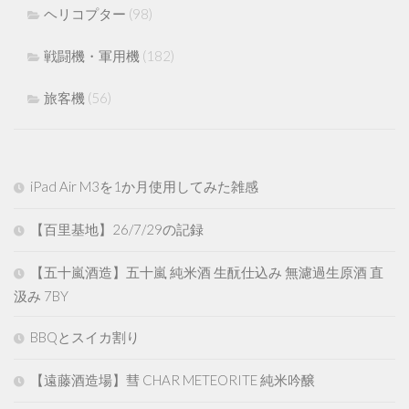
ヘリコプター
(98)
戦闘機・軍用機
(182)
旅客機
(56)
iPad Air M3を1か月使用してみた雑感
【百里基地】26/7/29の記録
【五十嵐酒造】五十嵐 純米酒 生酛仕込み 無濾過生原酒 直
汲み 7BY
BBQとスイカ割り
【遠藤酒造場】彗 CHAR METEORITE 純米吟醸