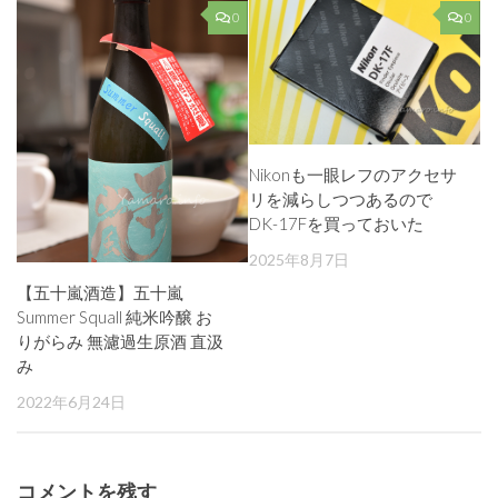
0
0
Nikonも一眼レフのアクセサ
リを減らしつつあるので
DK-17Fを買っておいた
2025年8月7日
【五十嵐酒造】五十嵐
Summer Squall 純米吟醸 お
りがらみ 無濾過生原酒 直汲
み
2022年6月24日
コメントを残す