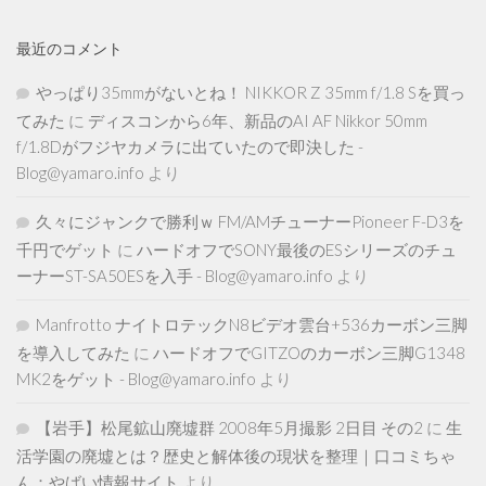
最近のコメント
やっぱり35mmがないとね！ NIKKOR Z 35mm f/1.8 Sを買っ
てみた
に
ディスコンから6年、新品のAI AF Nikkor 50mm
f/1.8Dがフジヤカメラに出ていたので即決した -
Blog@yamaro.info
より
久々にジャンクで勝利ｗ FM/AMチューナーPioneer F-D3を
千円でゲット
に
ハードオフでSONY最後のESシリーズのチュ
ーナーST-SA50ESを入手 - Blog@yamaro.info
より
Manfrotto ナイトロテックN8ビデオ雲台+536カーボン三脚
を導入してみた
に
ハードオフでGITZOのカーボン三脚G1348
MK2をゲット - Blog@yamaro.info
より
【岩手】松尾鉱山廃墟群 2008年5月撮影 2日目 その2
に
生
活学園の廃墟とは？歴史と解体後の現状を整理｜口コミちゃ
ん：やばい情報サイト
より