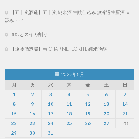
【五十嵐酒造】五十嵐 純米酒 生酛仕込み 無濾過生原酒 直
汲み 7BY
BBQとスイカ割り
【遠藤酒造場】彗 CHAR METEORITE 純米吟醸
2022年8月
月
火
水
木
金
土
日
1
2
3
4
5
6
7
8
9
10
11
12
13
14
15
16
17
18
19
20
21
22
23
24
25
26
27
28
29
30
31