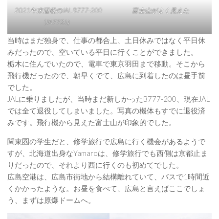
2021年末退役のJAL B777-200
富士山がよく見えた
(JA773J）
当時はまだ独身で、仕事の都合上、土日休みではなく平日休
みだったので、空いている平日に行くことができました。
栃木に住んでいたので、電車で東京羽田まで移動。そこから
飛行機だったので、朝早くでて、広島に到着したのは昼手前
でした。
JALに乗りましたが、当時まだ新しかったB777-200、現在JAL
では全て退役してしまいました。写真の機体もすでに退役済
みです。飛行機から見えた富士山が印象的でした。
関東圏の学生だと、修学旅行で広島に行く機会があるようで
すが、北海道出身なYamaroは、修学旅行でも西側は京都止ま
りだったので、それより西に行くのも初めてでした。
広島空港は、広島市街地から結構離れていて、バスで1時間近
くかかったような。お昼を食べて、広島と言えばここでしょ
う、まずは原爆ドームへ。