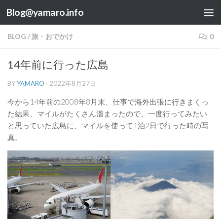
Blog@yamaro.info
コンテンツへスキップ
BLOG
/
旅・おでかけ
0
14年前に行った広島
BY
YAMARO
·
2022年8月27日
今から14年前の2008年8月末、仕事で海外出張に行きまくっ
た結果、マイルがたくさん溜まったので、一度行ってみたい
と思っていた広島に、マイルを使って1泊2日で行った時の写
真。