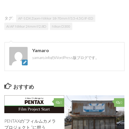
タグ:
AF-S DX Zoom-Nikkor 18-70mm f/3.5-4.5G IF-ED
AI AF Nikkor 24mm f/2.8D
Nikon D300
Yamaro
yamaro.infoのWordPress版ブログです。
おすすめ
0
0
PENTAXの”フィルムカメラ
プロジェクト “に想う