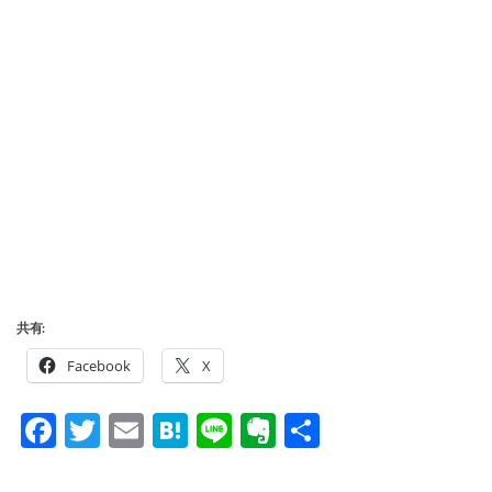
共有:
Facebook
X
Facebook
Twitter
Email
Hatena
Line
Evernote
共
有