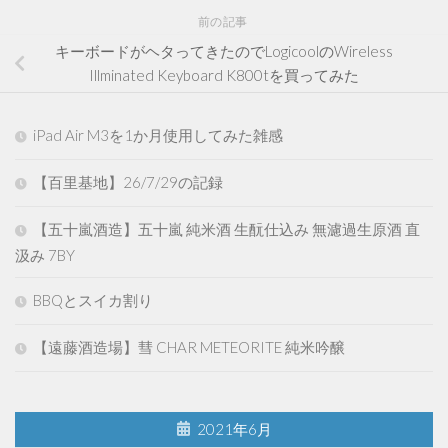
前の記事
キーボードがヘタってきたのでLogicoolのWireless
Illminated Keyboard K800tを買ってみた
iPad Air M3を1か月使用してみた雑感
【百里基地】26/7/29の記録
【五十嵐酒造】五十嵐 純米酒 生酛仕込み 無濾過生原酒 直
汲み 7BY
BBQとスイカ割り
【遠藤酒造場】彗 CHAR METEORITE 純米吟醸
2021年6月