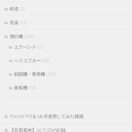
鉄道
(3)
音楽
(23)
飛行機
(266)
エアバンド
(7)
ヘリコプター
(98)
戦闘機・軍用機
(182)
旅客機
(56)
iPad Air M3を1か月使用してみた雑感
【百里基地】26/7/29の記録