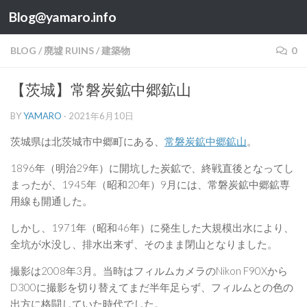
Blog@yamaro.info
コンテンツへスキップ
BLOG
/
廃墟 RUINS
/
建築物
0
【茨城】常磐炭鉱中郷鉱山
BY
YAMARO
·
2021年6月10日
茨城県は北茨城市中郷町にある、
常磐炭鉱中郷鉱山
。
1896年（明治29年）に開坑した炭鉱で、終戦直後となってし
まったが、1945年（昭和20年）9月には、常磐炭鉱中郷鉱専
用線も開通した。
しかし、1971年（昭和46年）に発生した大規模出水により、
全坑が水没し、排水出来ず、そのまま閉山となりました。
撮影は2008年3月。当時はフィルムカメラのNikon F90Xから
D300に撮影を切り替えてまだ半年足らず、フィルムとの色の
出方に格闘していた時代でした。