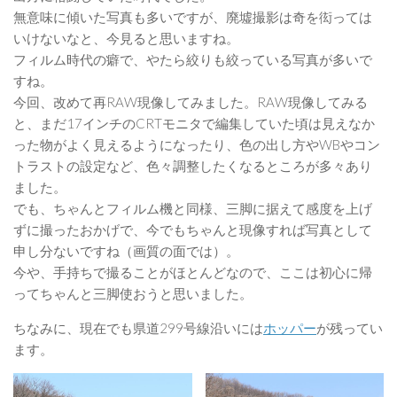
無意味に傾いた写真も多いですが、廃墟撮影は奇を衒っては
いけないなと、今見ると思いますね。
フィルム時代の癖で、やたら絞りも絞っている写真が多いで
すね。
今回、改めて再RAW現像してみました。RAW現像してみる
と、まだ17インチのCRTモニタで編集していた頃は見えなか
った物がよく見えるようになったり、色の出し方やWBやコン
トラストの設定など、色々調整したくなるところが多々あり
ました。
でも、ちゃんとフィルム機と同様、三脚に据えて感度を上げ
ずに撮ったおかげで、今でもちゃんと現像すれば写真として
申し分ないですね（画質の面では）。
今や、手持ちで撮ることがほとんどなので、ここは初心に帰
ってちゃんと三脚使おうと思いました。
ちなみに、現在でも県道299号線沿いには
ホッパー
が残ってい
ます。