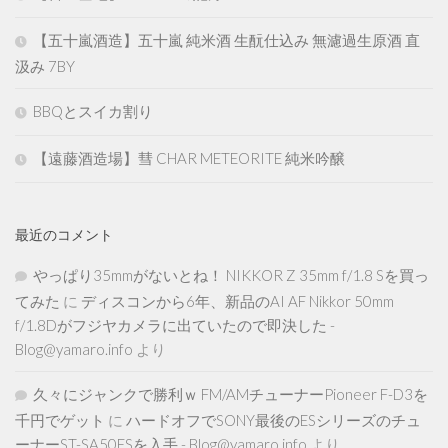
【五十嵐酒造】五十嵐 純米酒 生酛仕込み 無濾過生原酒 直
汲み 7BY
BBQとスイカ割り
【遠藤酒造場】彗 CHAR METEORITE 純米吟醸
最近のコメント
やっぱり35mmがないとね！ NIKKOR Z 35mm f/1.8 Sを買っ
てみた
に
ディスコンから6年、新品のAI AF Nikkor 50mm
f/1.8Dがフジヤカメラに出ていたので即決した -
Blog@yamaro.info
より
久々にジャンクで勝利ｗ FM/AMチューナーPioneer F-D3を
千円でゲット
に
ハードオフでSONY最後のESシリーズのチュ
ーナーST-SA50ESを入手 - Blog@yamaro.info
より