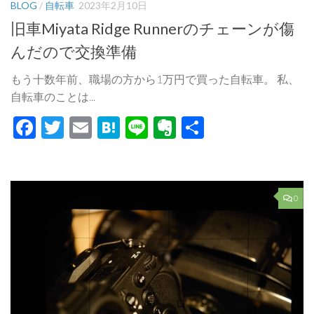
BLOG
/
自転車
2023年2月10日
旧車Miyata Ridge Runnerのチェーンが傷
んだので交換準備
もう十数年前、職場の方から1万円で買った自転車。 私、
自転車のことは...
Facebook
Twitter
Email
Hatena
Line
Evernote
共
有
0