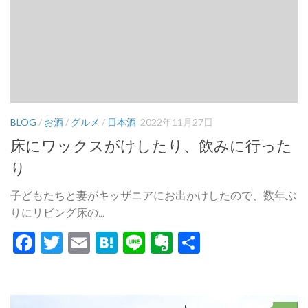
BLOG
/
お酒
/
グルメ
/
日本酒
2022年11月27日
床にワックスがけしたり、飲みに行った
り
子どもたちと妻がキッザニアにお出かけしたので、数年ぶ
りにリビング床の...
Facebook
Twitter
Email
Hatena
Line
Evernote
共
有