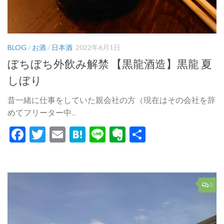
BLOG
/
お酒
/
日本酒
2022年6月1日
ぼちぼち外飲み解禁 【黒龍酒造】黒龍 夏
しぼり
昔一緒に仕事をしていた親会社の方（現在はその会社を辞
めてフリーター中...
Facebook
Twitter
Email
Hatena
Line
Evernote
共
有
0