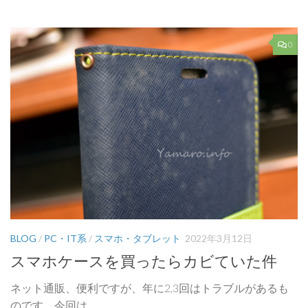
0
BLOG
/
PC・IT系
/
スマホ・タブレット
2022年3月12日
スマホケースを買ったらカビていた件
ネット通販、便利ですが、年に2,3回はトラブルがあるも
のです。今回は...