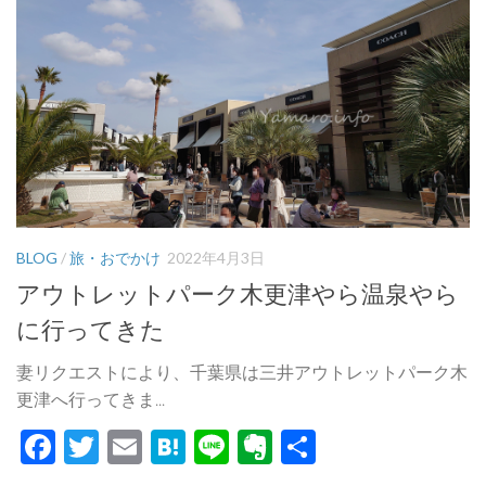
BLOG
/
旅・おでかけ
2022年4月3日
アウトレットパーク木更津やら温泉やら
に行ってきた
妻リクエストにより、千葉県は三井アウトレットパーク木
更津へ行ってきま...
Facebook
Twitter
Email
Hatena
Line
Evernote
共
有