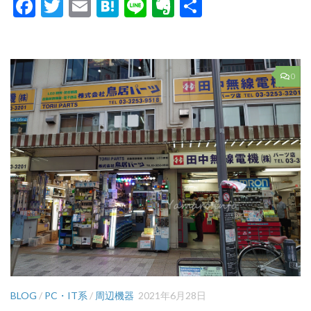
Facebook
Twitter
Email
Hatena
Line
Evernote
共
有
0
BLOG
/
PC・IT系
/
周辺機器
2021年6月28日