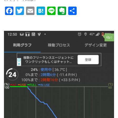
Facebook
Twitter
Email
Hatena
Line
Evernote
共
有
0