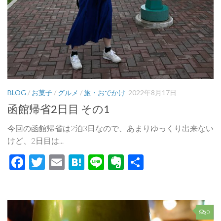
BLOG
/
お菓子
/
グルメ
/
旅・おでかけ
2022年8月17日
函館帰省2日目 その1
今回の函館帰省は2泊3日なので、あまりゆっくり出来ない
けど、2日目は...
Facebook
Twitter
Email
Hatena
Line
Evernote
共
有
0