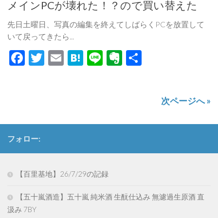
メインPCが壊れた！？ので買い替えた
先日土曜日、写真の編集を終えてしばらくPCを放置して
いて戻ってきたら...
Facebook
Twitter
Email
Hatena
Line
Evernote
共
有
次ページへ »
フォロー:
【百里基地】26/7/29の記録
【五十嵐酒造】五十嵐 純米酒 生酛仕込み 無濾過生原酒 直
汲み 7BY