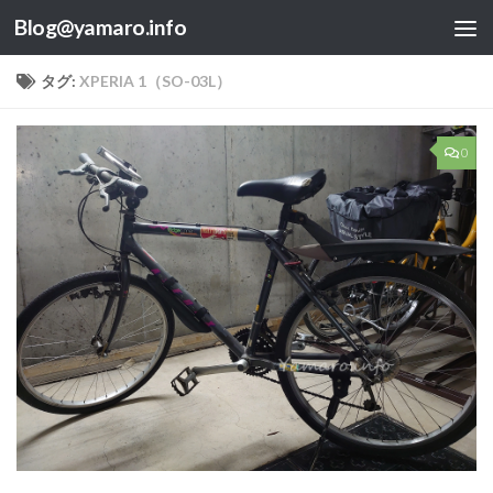
Blog@yamaro.info
コンテンツへスキップ
タグ:
XPERIA 1（SO-03L）
0