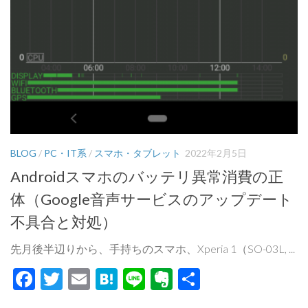
BLOG
/
PC・IT系
/
スマホ・タブレット
2022年2月5日
Androidスマホのバッテリ異常消費の正
体（Google音声サービスのアップデート
不具合と対処）
先月後半辺りから、手持ちのスマホ、Xperia 1（SO-03L, ...
Facebook
Twitter
Email
Hatena
Line
Evernote
共
有