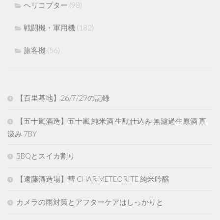
ヘリコプター
(98)
戦闘機・軍用機
(182)
旅客機
(56)
【百里基地】26/7/29の記録
【五十嵐酒造】五十嵐 純米酒 生酛仕込み 無濾過生原酒 直
汲み 7BY
BBQとスイカ割り
【遠藤酒造場】彗 CHAR METEORITE 純米吟醸
カメラの雨対策とアフターケアはしっかりと