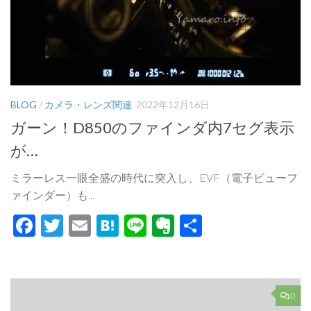
BLOG
/
カメラ・レンズ関連
2022年12月16日
ガーン！D850のファインダ内7セグ表示
が…
ミラーレス一眼全盛の時代に突入し、EVF（電子ビューフ
ァインダー）も...
Facebook
Twitter
Email
Hatena
Line
Evernote
共
有
0