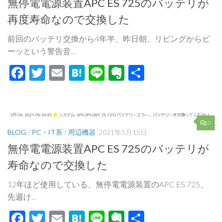
無停電電源装置APC ES 725のバッテリが
再度寿命なので交換した
前回のバッテリ交換から4年半、昨日朝、リビングからピ
ーッという警告音...
Facebook
Twitter
Email
Hatena
Line
Evernote
共
有
0
BLOG
/
PC・IT系
/
周辺機器
2021年5月15日
無停電電源装置APC ES 725のバッテリが
寿命なので交換した
12年ほど使用している、無停電電源装置のAPC ES 725、
先週け...
Facebook
Twitter
Email
Hatena
Line
Evernote
共