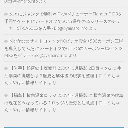
Blog@yamaro.info
より
久々にジャンクで勝利ｗ FM/AMチューナーPioneer F-D3を
千円でゲット
に
ハードオフでSONY最後のESシリーズのチュ
ーナーST-SA50ESを入手 - Blog@yamaro.info
より
Manfrotto ナイトロテックN8ビデオ雲台+536カーボン三脚
を導入してみた
に
ハードオフでGITZOのカーボン三脚G1348
MK2をゲット - Blog@yamaro.info
より
【岩手】松尾鉱山廃墟群 2008年5月撮影 2日目 その2
に
生
活学園の廃墟とは？歴史と解体後の現状を整理｜口コミちゃ
ん：やばい情報サイト
より
【福島】横向温泉ロッジ 2009年4月撮影
に
横向温泉の廃墟
は現在どうなっている？ロッジの歴史と注意点｜口コミちゃ
ん：やばい情報サイト
より