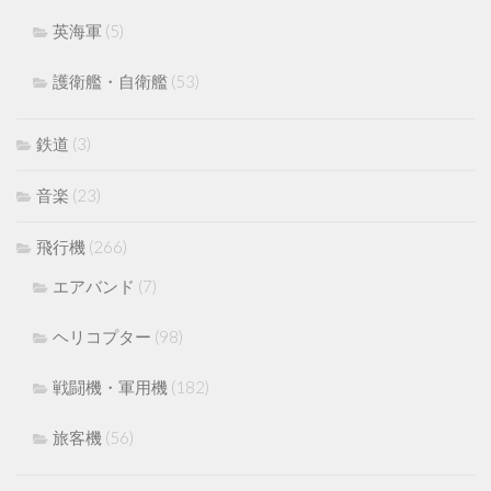
英海軍
(5)
護衛艦・自衛艦
(53)
鉄道
(3)
音楽
(23)
飛行機
(266)
エアバンド
(7)
ヘリコプター
(98)
戦闘機・軍用機
(182)
旅客機
(56)