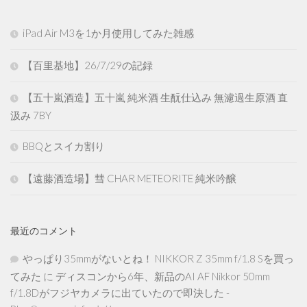
iPad Air M3を1か月使用してみた雑感
【百里基地】26/7/29の記録
【五十嵐酒造】五十嵐 純米酒 生酛仕込み 無濾過生原酒 直
汲み 7BY
BBQとスイカ割り
【遠藤酒造場】彗 CHAR METEORITE 純米吟醸
最近のコメント
やっぱり35mmがないとね！ NIKKOR Z 35mm f/1.8 Sを買っ
てみた
に
ディスコンから6年、新品のAI AF Nikkor 50mm
f/1.8Dがフジヤカメラに出ていたので即決した -