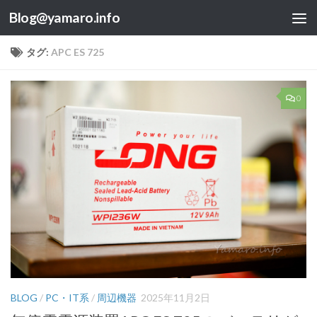
Blog@yamaro.info
コンテンツへスキップ
タグ:
APC ES 725
0
BLOG
/
PC・IT系
/
周辺機器
2025年11月2日