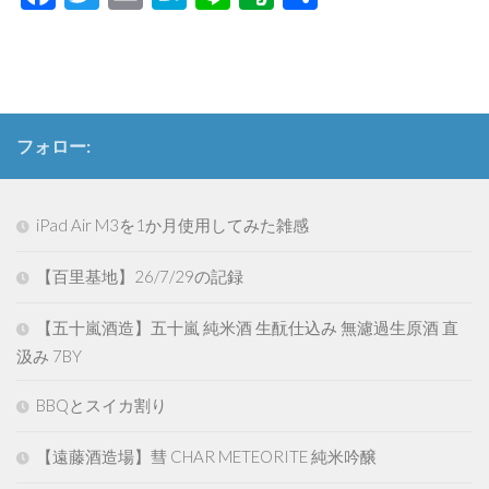
有
フォロー:
iPad Air M3を1か月使用してみた雑感
【百里基地】26/7/29の記録
【五十嵐酒造】五十嵐 純米酒 生酛仕込み 無濾過生原酒 直
汲み 7BY
BBQとスイカ割り
【遠藤酒造場】彗 CHAR METEORITE 純米吟醸