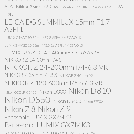
AI AF Nikkor 35mm f/2D
F-2A
ASUS Zenfone 11 Ultra
BRONICA S2
F-2B
LEICA DG SUMMILUX 15mm F1.7
ASPH.
LUMIX G MACRO 30mm / F2.8 ASPH. / MEGA O.I.S.
LUMIX G VARIO 12-32mm / F3.5-5.6 ASPH. / MEGA O.I.S.
LUMIX G VARIO 14-140mm/F3.5-5.6 ASPH.
NIKKOR Z 14-30mm f/4 S
NIKKOR Z 24-200mm f/4-6.3 VR
NIKKOR Z 35mm f/1.8 S
NIKKOR Z 40mm f/2
NIKKOR Z 180-600mm f/5.6-6.3 VR
Nikon D810
Nikon D300
Nikon COOLPIX 5400
Nikon D850
Nikon D3400
Nikon F90Xs
Nikon Z 9
Nikon Z 8
Panasonic LUMIX GX7MK2
Panasonic LUMIX GX7MK3
SIGMA 150-600mm F5-6.3 DG OS HSM | Sports
T-4