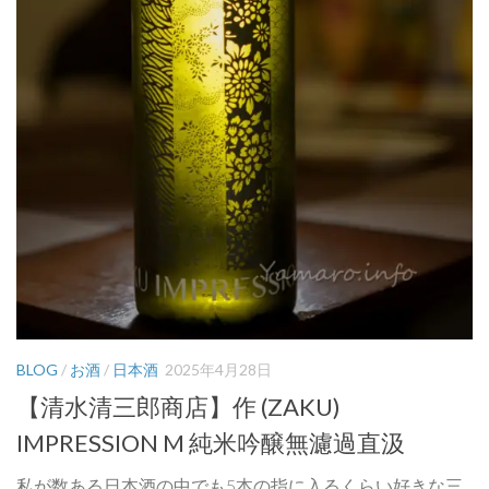
BLOG
/
お酒
/
日本酒
2025年4月28日
【清水清三郎商店】作 (ZAKU)
IMPRESSION M 純米吟醸無濾過直汲
私が数ある日本酒の中でも5本の指に入るくらい好きな三