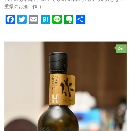
重県のお酒、作（...
Facebook
Twitter
Email
Hatena
Line
Evernote
共
有
0