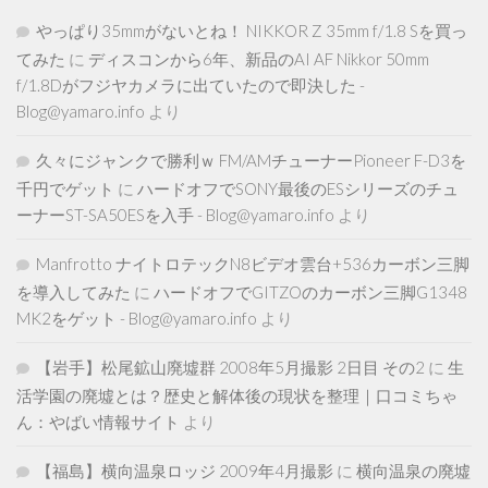
やっぱり35mmがないとね！ NIKKOR Z 35mm f/1.8 Sを買っ
てみた
に
ディスコンから6年、新品のAI AF Nikkor 50mm
f/1.8Dがフジヤカメラに出ていたので即決した -
Blog@yamaro.info
より
久々にジャンクで勝利ｗ FM/AMチューナーPioneer F-D3を
千円でゲット
に
ハードオフでSONY最後のESシリーズのチュ
ーナーST-SA50ESを入手 - Blog@yamaro.info
より
Manfrotto ナイトロテックN8ビデオ雲台+536カーボン三脚
を導入してみた
に
ハードオフでGITZOのカーボン三脚G1348
MK2をゲット - Blog@yamaro.info
より
【岩手】松尾鉱山廃墟群 2008年5月撮影 2日目 その2
に
生
活学園の廃墟とは？歴史と解体後の現状を整理｜口コミちゃ
ん：やばい情報サイト
より
【福島】横向温泉ロッジ 2009年4月撮影
に
横向温泉の廃墟