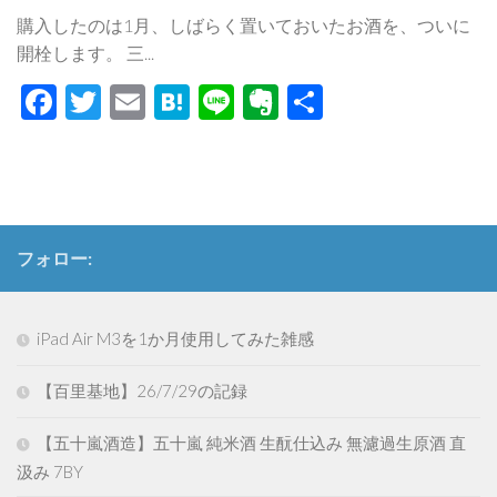
購入したのは1月、しばらく置いておいたお酒を、ついに
開栓します。 三...
Facebook
Twitter
Email
Hatena
Line
Evernote
共
有
フォロー:
iPad Air M3を1か月使用してみた雑感
【百里基地】26/7/29の記録
【五十嵐酒造】五十嵐 純米酒 生酛仕込み 無濾過生原酒 直
汲み 7BY