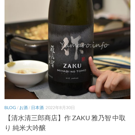
BLOG
/
お酒
/
日本酒
2022年8月30日
【清水清三郎商店】作 ZAKU 雅乃智 中取
り 純米大吟醸