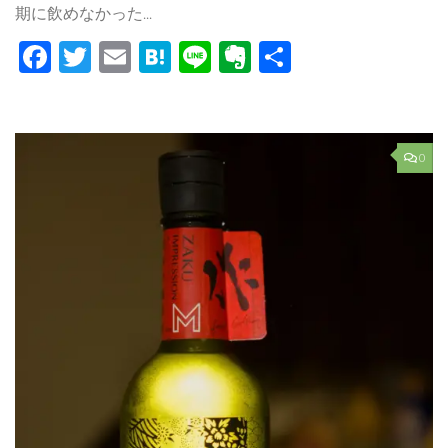
期に飲めなかった...
Facebook
Twitter
Email
Hatena
Line
Evernote
共
有
0