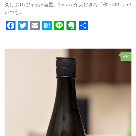
久しぶりに行った酒屋、Yamaroが大好きな「作 ZAKU」が
いつも...
Facebook
Twitter
Email
Hatena
Line
Evernote
共
有
0