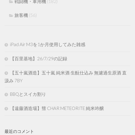
戦闘機・軍用機
(182)
旅客機
(56)
iPad Air M3を1か月使用してみた雑感
【百里基地】26/7/29の記録
【五十嵐酒造】五十嵐 純米酒 生酛仕込み 無濾過生原酒 直
汲み 7BY
BBQとスイカ割り
【遠藤酒造場】彗 CHAR METEORITE 純米吟醸
最近のコメント