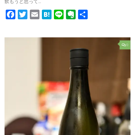
飲もうと思って...
Facebook
Twitter
Email
Hatena
Line
Evernote
共
有
0