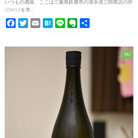
いつもの酒屋、ここは三重県鈴鹿市の清水清三郎商店の作
(ZAKU)を常...
Facebook
Twitter
Email
Hatena
Line
Evernote
共
有
2