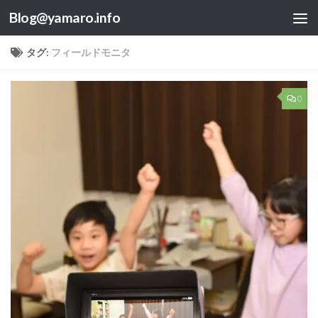
Blog@yamaro.info
コンテンツへスキップ
タグ:
フィールドモニタ
0