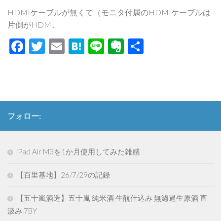
HDMIケーブルが無くて（モニタ付属のHDMIケーブルは
片側がHDM...
Facebook
Twitter
Email
Hatena
Line
Evernote
共
有
フォロー:
iPad Air M3を1か月使用してみた雑感
【百里基地】26/7/29の記録
【五十嵐酒造】五十嵐 純米酒 生酛仕込み 無濾過生原酒 直
汲み 7BY