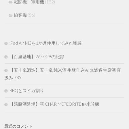
戦闘機・軍用機
(182)
旅客機
(56)
iPad Air M3を1か月使用してみた雑感
【百里基地】26/7/29の記録
【五十嵐酒造】五十嵐 純米酒 生酛仕込み 無濾過生原酒 直
汲み 7BY
BBQとスイカ割り
【遠藤酒造場】彗 CHAR METEORITE 純米吟醸
最近のコメント