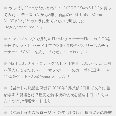
やっぱり35mmがないとね！ NIKKOR Z 35mm f/1.8 Sを買っ
てみた
に
ディスコンから6年、新品のAI AF Nikkor 50mm
f/1.8Dがフジヤカメラに出ていたので即決した -
Blog@yamaro.info
より
久々にジャンクで勝利ｗ FM/AMチューナーPioneer F-D3を
千円でゲット
に
ハードオフでSONY最後のESシリーズのチュ
ーナーST-SA50ESを入手 - Blog@yamaro.info
より
Manfrotto ナイトロテックN8ビデオ雲台+536カーボン三脚
を導入してみた
に
ハードオフでGITZOのカーボン三脚G1348
MK2をゲット - Blog@yamaro.info
より
【岩手】松尾鉱山廃墟群 2008年5月撮影 2日目 その2
に
生
活学園の廃墟とは？歴史と解体後の現状を整理｜口コミちゃ
ん：やばい情報サイト
より
【福島】横向温泉ロッジ 2009年4月撮影
に
横向温泉の廃墟