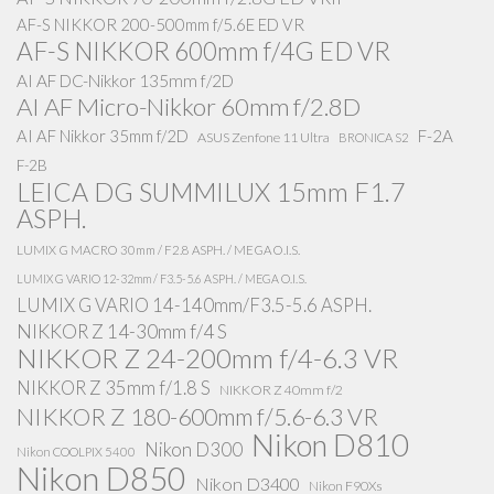
AF-S NIKKOR 200-500mm f/5.6E ED VR
AF-S NIKKOR 600mm f/4G ED VR
AI AF DC-Nikkor 135mm f/2D
AI AF Micro-Nikkor 60mm f/2.8D
AI AF Nikkor 35mm f/2D
F-2A
ASUS Zenfone 11 Ultra
BRONICA S2
F-2B
LEICA DG SUMMILUX 15mm F1.7
ASPH.
LUMIX G MACRO 30mm / F2.8 ASPH. / MEGA O.I.S.
LUMIX G VARIO 12-32mm / F3.5-5.6 ASPH. / MEGA O.I.S.
LUMIX G VARIO 14-140mm/F3.5-5.6 ASPH.
NIKKOR Z 14-30mm f/4 S
NIKKOR Z 24-200mm f/4-6.3 VR
NIKKOR Z 35mm f/1.8 S
NIKKOR Z 40mm f/2
NIKKOR Z 180-600mm f/5.6-6.3 VR
Nikon D810
Nikon D300
Nikon COOLPIX 5400
Nikon D850
Nikon D3400
Nikon F90Xs