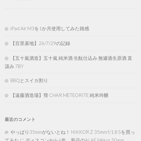
iPad Air M3を1か月使用してみた雑感
【百里基地】26/7/29の記録
【五十嵐酒造】五十嵐 純米酒 生酛仕込み 無濾過生原酒 直
汲み 7BY
BBQとスイカ割り
【遠藤酒造場】彗 CHAR METEORITE 純米吟醸
最近のコメント
やっぱり35mmがないとね！ NIKKOR Z 35mm f/1.8 Sを買っ
てみた
に
ディスコンから6年、新品のAI AF Nikkor 50mm