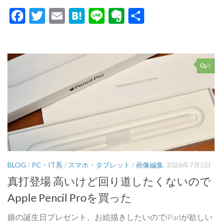
Facebook
Twitter
Email
Hatena
Line
Evernote
共
有
0
BLOG
/
PC・IT系
/
スマホ・タブレット
/
画像編集
2026年7月5日
真打登場 高いけど回り道したくないので
Apple Pencil Proを買った
娘の誕生日プレゼント、お絵描きしたいのでiPadが欲しい