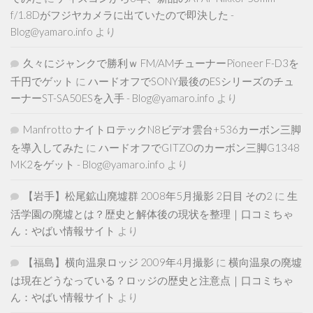
f/1.8Dがフジヤカメラに出ていたので即決した -
Blog@yamaro.info
より
久々にジャンクで勝利ｗ FM/AMチューナーPioneer F-D3を
千円でゲット
に
ハードオフでSONY最後のESシリーズのチュ
ーナーST-SA50ESを入手 - Blog@yamaro.info
より
Manfrotto ナイトロテックN8ビデオ雲台+536カーボン三脚
を導入してみた
に
ハードオフでGITZOのカーボン三脚G1348
MK2をゲット - Blog@yamaro.info
より
【岩手】松尾鉱山廃墟群 2008年5月撮影 2日目 その2
に
生
活学園の廃墟とは？歴史と解体後の現状を整理｜口コミちゃ
ん：やばい情報サイト
より
【福島】横向温泉ロッジ 2009年4月撮影
に
横向温泉の廃墟
は現在どうなっている？ロッジの歴史と注意点｜口コミちゃ
ん：やばい情報サイト
より