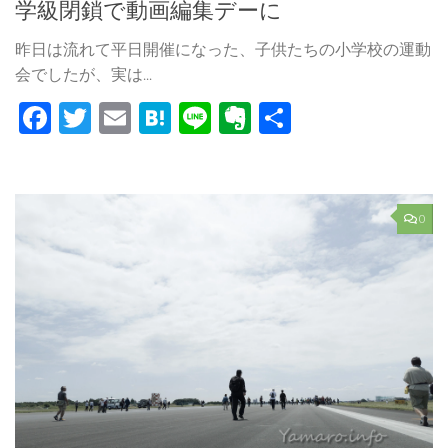
学級閉鎖で動画編集デーに
昨日は流れて平日開催になった、子供たちの小学校の運動
会でしたが、実は...
Facebook
Twitter
Email
Hatena
Line
Evernote
共
有
0