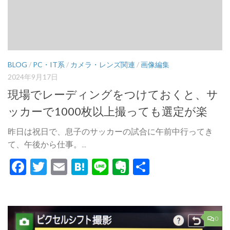
BLOG
/
PC・IT系
/
カメラ・レンズ関連
/
画像編集
2024年9月17日
現場でレーディングをつけておくと、サ
ッカーで1000枚以上撮っても選定が楽
昨日は祝日で、息子のサッカーの試合に午前中行ってき
て、午後から仕事。...
Facebook
Twitter
Email
Hatena
Line
Evernote
共
有
0