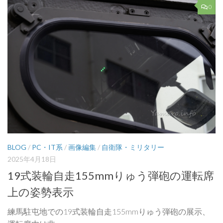
0
BLOG
/
PC・IT系
/
画像編集
/
自衛隊・ミリタリー
2025年4月18日
19式装輪自走155mmりゅう弾砲の運転席
上の姿勢表示
練馬駐屯地での19式装輪自走155mmりゅう弾砲の展示、