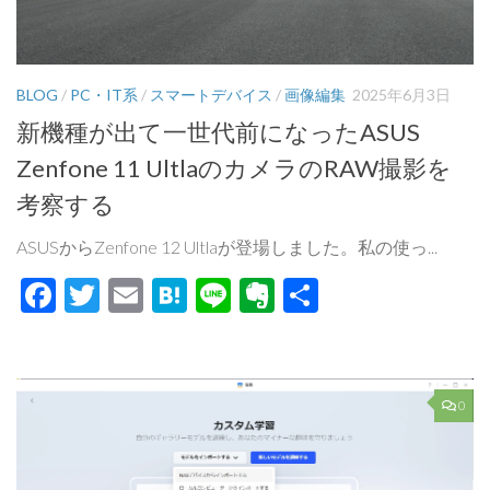
BLOG
/
PC・IT系
/
スマートデバイス
/
画像編集
2025年6月3日
新機種が出て一世代前になったASUS
Zenfone 11 UltlaのカメラのRAW撮影を
考察する
ASUSからZenfone 12 Ultlaが登場しました。私の使っ...
Facebook
Twitter
Email
Hatena
Line
Evernote
共
有
0