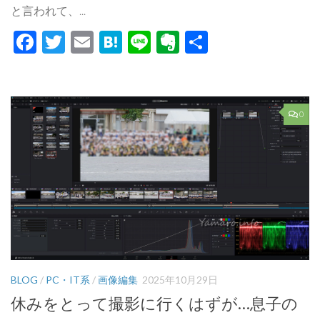
と言われて、...
Facebook
Twitter
Email
Hatena
Line
Evernote
共
有
0
BLOG
/
PC・IT系
/
画像編集
2025年10月29日
休みをとって撮影に行くはずが…息子の