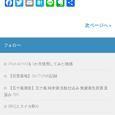
Facebook
Twitter
Email
Hatena
Line
Evernote
共
有
次ページへ »
フォロー:
iPad Air M3を1か月使用してみた雑感
【百里基地】26/7/29の記録
【五十嵐酒造】五十嵐 純米酒 生酛仕込み 無濾過生原酒 直
汲み 7BY
BBQとスイカ割り