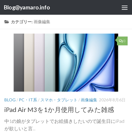
Blog@yamaro.info
コンテンツへスキップ
カテゴリー:
画像編集
0
BLOG
/
PC・IT系
/
スマホ・タブレット
/
画像編集
2026年8月6日
iPad Air M3を1か月使用してみた雑感
中1の娘がタブレットでお絵描きしたいので誕生日にiPad
が欲しいと言...