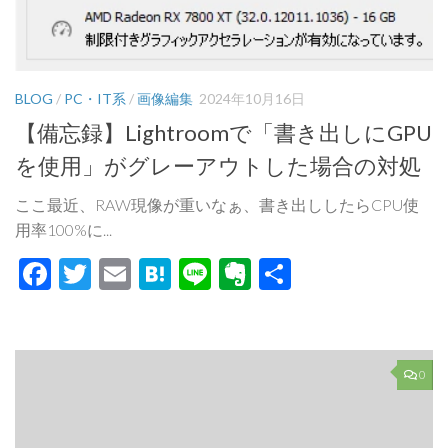
BLOG
/
PC・IT系
/
画像編集
2024年10月16日
【備忘録】Lightroomで「書き出しにGPU
を使用」がグレーアウトした場合の対処
ここ最近、RAW現像が重いなぁ、書き出ししたらCPU使
用率100%に...
Facebook
Twitter
Email
Hatena
Line
Evernote
共
有
0