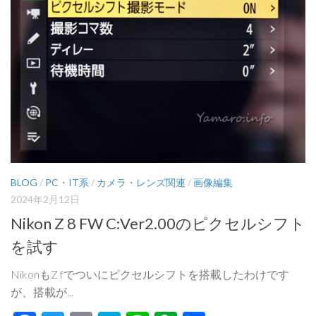
BLOG
/
PC・IT系
/
カメラ・レンズ関連
/
画像編集
2024年2月12日
Nikon Z 8 FW C:Ver2.00のピクセルシフト
を試す
NikonもZ fでついにピクセルシフトを搭載したわけです
が、搭載が...