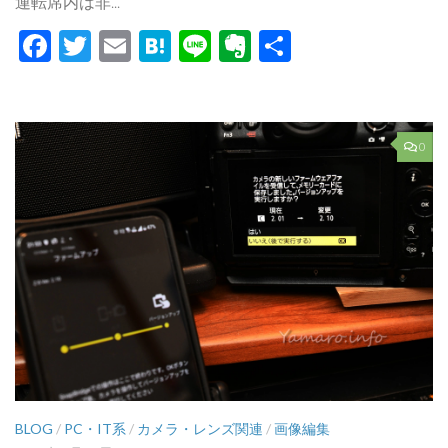
運転席内は非...
Facebook
Twitter
Email
Hatena
Line
Evernote
共
有
0
BLOG
/
PC・IT系
/
カメラ・レンズ関連
/
画像編集