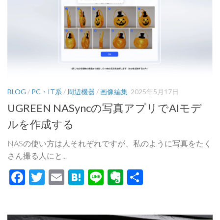
BLOG
/
PC・IT系
/
周辺機器
/
画像編集
2025年5月17日
UGREEN NASyncの写真アプリでAIモデ
ルを作成する
NASの使い方は人それぞれですが、私のように写真をたく
さん撮る人にと...
Facebook
Twitter
Email
Hatena
Line
Evernote
共
有