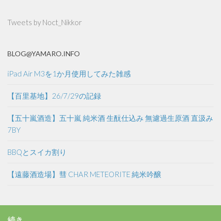
Tweets by Noct_Nikkor
BLOG@YAMARO.INFO
iPad Air M3を1か月使用してみた雑感
【百里基地】26/7/29の記録
【五十嵐酒造】五十嵐 純米酒 生酛仕込み 無濾過生原酒 直汲み
7BY
BBQとスイカ割り
【遠藤酒造場】彗 CHAR METEORITE 純米吟醸
続き