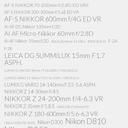
AF-S NIKKOR 70-200mm f/2.8G ED VRII
AF-S NIKKOR 200-500mm f/5.6E ED VR
AF-S NIKKOR 600mm f/4G ED VR
AI AF DC-Nikkor 135mm f/2D
AI AF Micro-Nikkor 60mm f/2.8D
AI AF Nikkor 35mm f/2D
F-2A
ASUS Zenfone 11 Ultra
BRONICA S2
F-2B
LEICA DG SUMMILUX 15mm F1.7
ASPH.
LUMIX G MACRO 30mm / F2.8 ASPH. / MEGA O.I.S.
LUMIX G VARIO 12-32mm / F3.5-5.6 ASPH. / MEGA O.I.S.
LUMIX G VARIO 14-140mm/F3.5-5.6 ASPH.
NIKKOR Z 14-30mm f/4 S
NIKKOR Z 24-200mm f/4-6.3 VR
NIKKOR Z 35mm f/1.8 S
NIKKOR Z 40mm f/2
NIKKOR Z 180-600mm f/5.6-6.3 VR
Nikon D810
Nikon D300
Nikon COOLPIX 5400