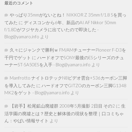
最近のコメント
やっぱり35mmがないとね！ NIKKOR Z 35mm f/1.8 Sを買っ
てみた
に
ディスコンから6年、新品のAI AF Nikkor 50mm
f/1.8Dがフジヤカメラに出ていたので即決した -
Blog@yamaro.info
より
久々にジャンクで勝利ｗ FM/AMチューナーPioneer F-D3を
千円でゲット
に
ハードオフでSONY最後のESシリーズのチュ
ーナーST-SA50ESを入手 - Blog@yamaro.info
より
Manfrotto ナイトロテックN8ビデオ雲台+536カーボン三脚
を導入してみた
に
ハードオフでGITZOのカーボン三脚G1348
MK2をゲット - Blog@yamaro.info
より
【岩手】松尾鉱山廃墟群 2008年5月撮影 2日目 その2
に
生
活学園の廃墟とは？歴史と解体後の現状を整理｜口コミちゃ
ん：やばい情報サイト
より