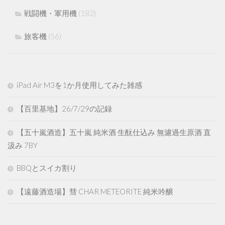
戦闘機・軍用機
(182)
旅客機
(56)
iPad Air M3を1か月使用してみた雑感
【百里基地】26/7/29の記録
【五十嵐酒造】五十嵐 純米酒 生酛仕込み 無濾過生原酒 直
汲み 7BY
BBQとスイカ割り
【遠藤酒造場】彗 CHAR METEORITE 純米吟醸