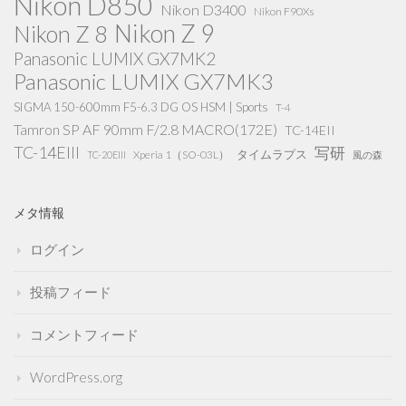
Nikon D850
Nikon D3400
Nikon F90Xs
Nikon Z 9
Nikon Z 8
Panasonic LUMIX GX7MK2
Panasonic LUMIX GX7MK3
SIGMA 150-600mm F5-6.3 DG OS HSM | Sports
T-4
Tamron SP AF 90mm F/2.8 MACRO(172E)
TC-14EII
TC-14EIII
写研
タイムラプス
Xperia 1（SO-03L）
TC-20EIII
風の森
メタ情報
ログイン
投稿フィード
コメントフィード
WordPress.org