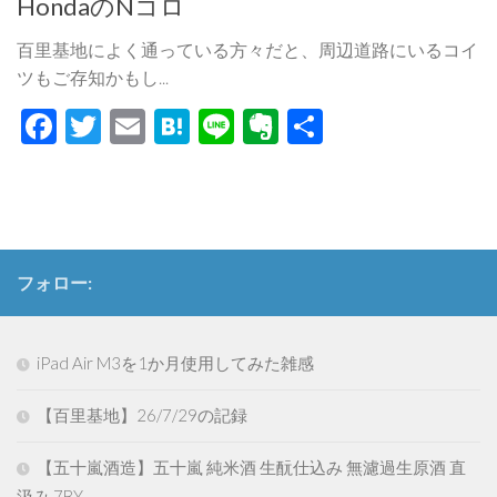
HondaのNコロ
百里基地によく通っている方々だと、周辺道路にいるコイ
ツもご存知かもし...
Facebook
Twitter
Email
Hatena
Line
Evernote
共
有
フォロー:
iPad Air M3を1か月使用してみた雑感
【百里基地】26/7/29の記録
【五十嵐酒造】五十嵐 純米酒 生酛仕込み 無濾過生原酒 直
汲み 7BY