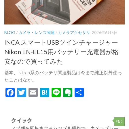
BLOG
/
カメラ・レンズ関連
/
カメラアクセサリ
2026年6月5日
INCA スマートUSBツインチャージャー
Nikon EN-EL15用バッテリー充電器が格
安なので買ってみた
基本、Nikon系のバッテリ関連製品は今まで純正以外使っ
たことはなか...
Facebook
Twitter
Email
Hatena
Line
Evernote
共
有
0