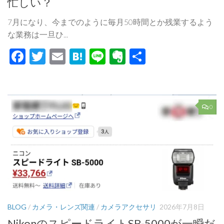
忙しい？
7月になり、今までのように毎月50時間とか残業するよう
な業務は一旦ひ...
Facebook
Twitter
Email
Hatena
Line
Evernote
共
有
0
BLOG
/
カメラ・レンズ関連
/
カメラアクセサリ
2026年7月8日
NikonのスピードライトSB-5000が一瞬だ