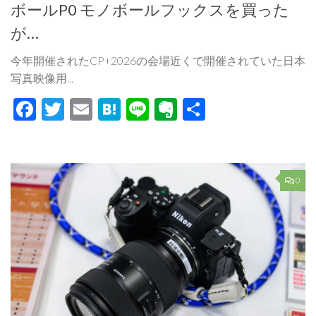
ボールP0 モノボールフックスを買った
が…
今年開催されたCP+2026の会場近くで開催されていた日本
写真映像用...
Facebook
Twitter
Email
Hatena
Line
Evernote
共
有
0