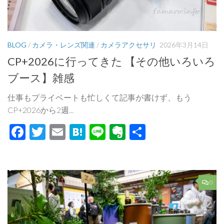
BLOG
/
カメラ・レンズ関連
/
カメラアクセサリ
2026年3月14日
CP+2026に行ってきた 【その他いろいろ
ブース】雑感
仕事もプライベートも忙しくて記事が書けず、もう
CP+2026から2週...
Facebook
Twitter
Email
Hatena
Line
Evernote
共
有
0