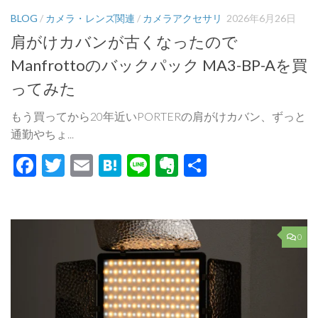
BLOG
/
カメラ・レンズ関連
/
カメラアクセサリ
2026年6月26日
肩がけカバンが古くなったので
Manfrottoのバックパック MA3-BP-Aを買
ってみた
もう買ってから20年近いPORTERの肩がけカバン、ずっと
通勤やちょ...
Facebook
Twitter
Email
Hatena
Line
Evernote
共
有
0