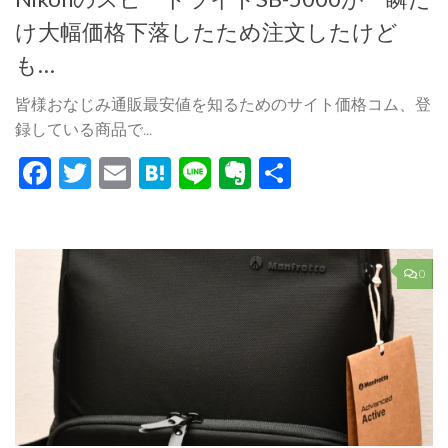
け大幅価格下落したため注文したけど
も…
皆様おなじみ通販最安値を知るためのサイト価格コム、登
録している商品で...
Facebook
Twitter
Email
Hatena
Line
Evernote
共
有
0