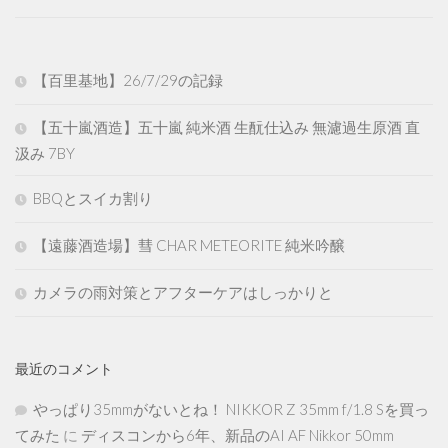
【百里基地】26/7/29の記録
【五十嵐酒造】五十嵐 純米酒 生酛仕込み 無濾過生原酒 直
汲み 7BY
BBQとスイカ割り
【遠藤酒造場】彗 CHAR METEORITE 純米吟醸
カメラの雨対策とアフターケアはしっかりと
最近のコメント
やっぱり35mmがないとね！ NIKKOR Z 35mm f/1.8 Sを買っ
てみた
に
ディスコンから6年、新品のAI AF Nikkor 50mm