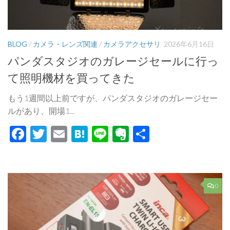
BLOG
/
カメラ・レンズ関連
/
カメラアクセサリ
2026年6月16日
パンダスタジオのガレージセールに行っ
て照明機材を買ってきた
もう1週間以上前ですが、パンダスタジオのガレージセー
ルがあり、開場1...
Facebook
Twitter
Email
Hatena
Line
Evernote
共
有
0