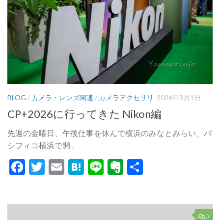
BLOG
/
カメラ・レンズ関連
/
カメラアクセサリ
2026年3月1日
CP+2026に行ってきた Nikon編
先週の金曜日、午後仕事を休んで横浜のみなとみらい、パ
シフィコ横浜で開...
Facebook
Twitter
Email
Hatena
Line
Evernote
共
有
0