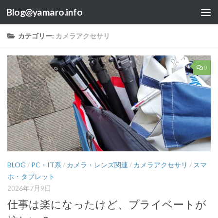
Blog@yamaro.info
コンテンツへスキップ
カテゴリー:
カメラアクセサリ
0
BLOG
/
PC・IT系
/
カメラ・レンズ関連
/
カメラアクセサリ
/
スマ
ホ・タブレット
2026年7月9日
仕事は楽になったけど、プライベートが