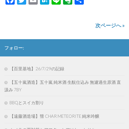
有
次ページへ »
フォロー:
【百里基地】26/7/29の記録
【五十嵐酒造】五十嵐 純米酒 生酛仕込み 無濾過生原酒 直
汲み 7BY
BBQとスイカ割り
【遠藤酒造場】彗 CHAR METEORITE 純米吟醸