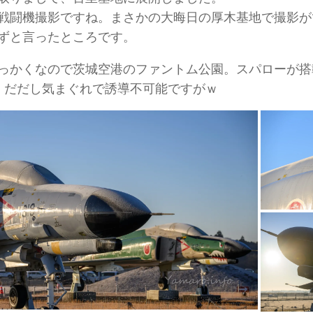
戦闘機撮影ですね。まさかの大晦日の厚木基地で撮影が
ずと言ったところです。
っかくなので茨城空港のファントム公園。スパローが搭
) だだし気まぐれで誘導不可能ですがｗ