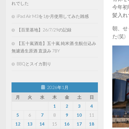
れでした
今年初
髪入れ
iPad Air M3を1か月使用してみた雑感
朝、せ
【百里基地】26/7/29の記録
た(笑
【五十嵐酒造】五十嵐 純米酒 生酛仕込み
無濾過生原酒 直汲み 7BY
BBQとスイカ割り
2026年1月
月
火
水
木
金
土
日
1
2
3
4
5
6
7
8
9
10
11
12
13
14
15
16
17
18