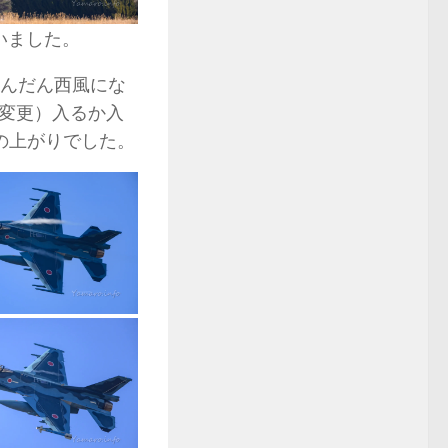
いました。
だんだん西風にな
変更）入るか入
らの上がりでした。