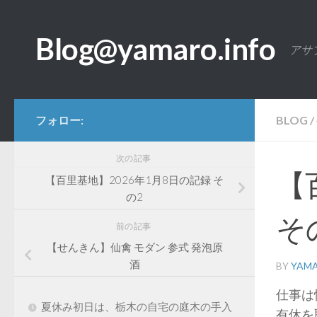
コンテンツへスキップ
Blog@yamaro.info
アサ
フォロー:
BLOG
/
次の記事
【
【百里基地】2026年1月8日の記録 そ
の2
そ
前の記事
【せんきん】仙禽 モダン 参式 発泡原
酒
BY
YAM
仕事は
夏休み初日は、栃木の自宅の庭木の手入
有休を