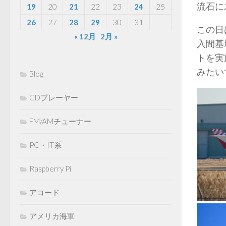
流石に
19
20
21
22
23
24
25
26
27
28
29
30
31
この日
« 12月
2月 »
入間基
トを実
みたい
Blog
CDプレーヤー
FM/AMチューナー
PC・IT系
Raspberry Pi
アコード
アメリカ海軍