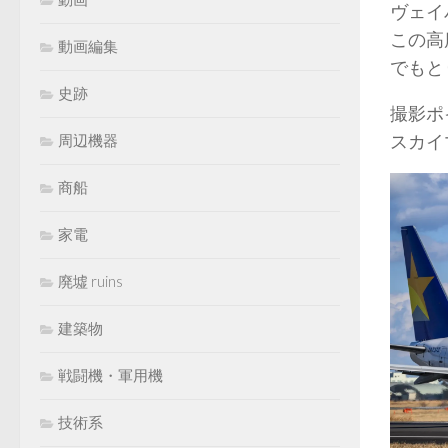
ヴェイ
この高
動画編集
でもと
史跡
撮影ポ
スカイ
周辺機器
商船
家電
廃墟 ruins
建築物
戦闘機・軍用機
技術系