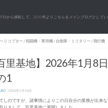
ブロから移転して、2020年よりこちらをメインブログとしてい
ヘリコプター
/
戦闘機・軍用機
/
自衛隊・ミリタリー
/
飛行機
百里基地】2026年1月8
の1
ARO
·
2026年1月10日
忙しのですが、諸事情によりこの日自分の業務が出来な
取りまして、百里基地に展開しました。