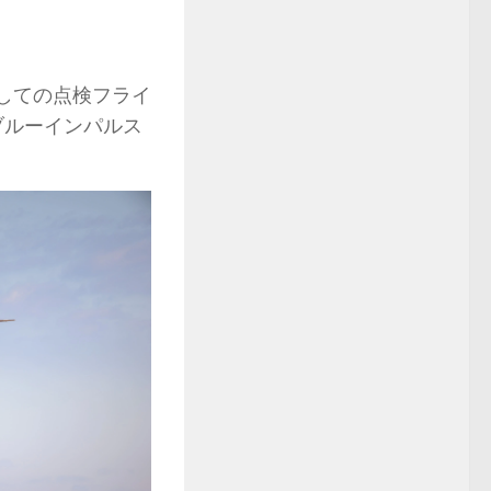
？
対しての点検フライ
ブルーインパルス