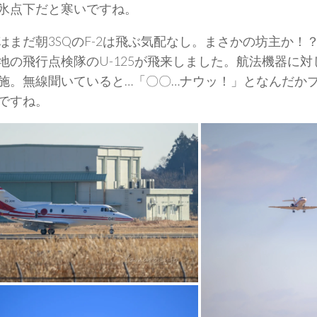
氷点下だと寒いですね。
はまだ朝3SQのF-2は飛ぶ気配なし。まさかの坊主か！
地の飛行点検隊のU-125が飛来しました。航法機器に
施。無線聞いていると…「〇〇…ナウッ！」となんだか
ですね。