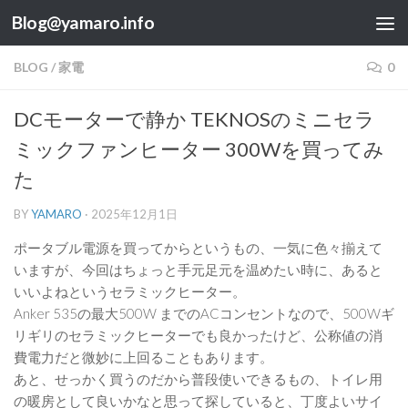
Blog@yamaro.info
コンテンツへスキップ
BLOG
/
家電
0
DCモーターで静か TEKNOSのミニセラ
ミックファンヒーター 300Wを買ってみ
た
BY
YAMARO
·
2025年12月1日
ポータブル電源を買ってからというもの、一気に色々揃えて
いますが、今回はちょっと手元足元を温めたい時に、あると
いいよねというセラミックヒーター。
Anker 535の最大500W までのACコンセントなので、500Wギ
リギリのセラミックヒーターでも良かったけど、公称値の消
費電力だと微妙に上回ることもあります。
あと、せっかく買うのだから普段使いできるもの、トイレ用
の暖房として良いかなと思って探していると、丁度よいサイ