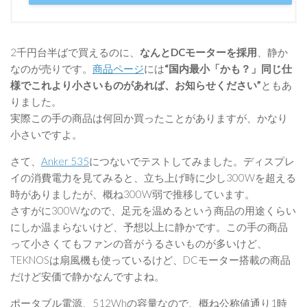
2千円台半ばで買えるのに、
なんとDCモーターを採用
、静か
なのが売りです。
商品ページ
には
“国内最小「かも？」同じ仕
様でこれより小さいものがあれば、お知らせください”
ともあ
りました。
実際この手の商品は何回か買ったことがありますが、かなり
小さいですよ。
さて、
Anker 535
につないでテストしてみました。ディスプレ
イの消費電力を見てみると、立ち上げ時に少し300Wを超える
時がありましたが、概ね300W弱で推移しています。
さすがに300Wなので、足元を温めるという商品の用途くらい
にしか温まらないけど、予想以上に静かです。この手の商品
って小さくてもファンの音がうるさいものが多いけど、
TEKNOSは扇風機も使っているけど、DCモーター搭載の商品
だけど安価で静かなんですよね。
ポータブル電源、512Whの容量なので、概ね公称値通り1時