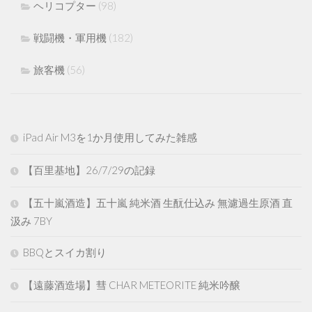
ヘリコプター
(98)
戦闘機・軍用機
(182)
旅客機
(56)
iPad Air M3を1か月使用してみた雑感
【百里基地】26/7/29の記録
【五十嵐酒造】五十嵐 純米酒 生酛仕込み 無濾過生原酒 直
汲み 7BY
BBQとスイカ割り
【遠藤酒造場】彗 CHAR METEORITE 純米吟醸