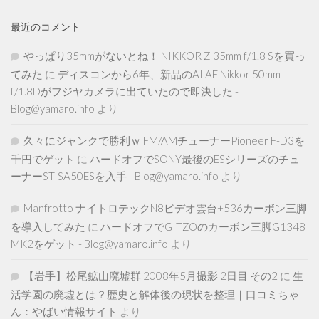
最近のコメント
やっぱり35mmがないとね！ NIKKOR Z 35mm f/1.8 Sを買っ
てみた
に
ディスコンから6年、新品のAI AF Nikkor 50mm
f/1.8Dがフジヤカメラに出ていたので即決した -
Blog@yamaro.info
より
久々にジャンクで勝利ｗ FM/AMチューナーPioneer F-D3を
千円でゲット
に
ハードオフでSONY最後のESシリーズのチュ
ーナーST-SA50ESを入手 - Blog@yamaro.info
より
Manfrotto ナイトロテックN8ビデオ雲台+536カーボン三脚
を導入してみた
に
ハードオフでGITZOのカーボン三脚G1348
MK2をゲット - Blog@yamaro.info
より
【岩手】松尾鉱山廃墟群 2008年5月撮影 2日目 その2
に
生
活学園の廃墟とは？歴史と解体後の現状を整理｜口コミちゃ
ん：やばい情報サイト
より