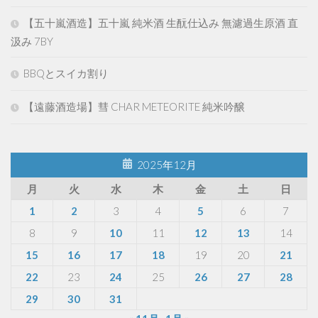
【五十嵐酒造】五十嵐 純米酒 生酛仕込み 無濾過生原酒 直
汲み 7BY
BBQとスイカ割り
【遠藤酒造場】彗 CHAR METEORITE 純米吟醸
2025年12月
月
火
水
木
金
土
日
1
2
3
4
5
6
7
8
9
10
11
12
13
14
15
16
17
18
19
20
21
22
23
24
25
26
27
28
29
30
31