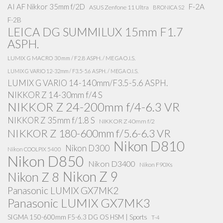
AI AF Nikkor 35mm f/2D
F-2A
ASUS Zenfone 11 Ultra
BRONICA S2
F-2B
LEICA DG SUMMILUX 15mm F1.7
ASPH.
LUMIX G MACRO 30mm / F2.8 ASPH. / MEGA O.I.S.
LUMIX G VARIO 12-32mm / F3.5-5.6 ASPH. / MEGA O.I.S.
LUMIX G VARIO 14-140mm/F3.5-5.6 ASPH.
NIKKOR Z 14-30mm f/4 S
NIKKOR Z 24-200mm f/4-6.3 VR
NIKKOR Z 35mm f/1.8 S
NIKKOR Z 40mm f/2
NIKKOR Z 180-600mm f/5.6-6.3 VR
Nikon D810
Nikon D300
Nikon COOLPIX 5400
Nikon D850
Nikon D3400
Nikon F90Xs
Nikon Z 9
Nikon Z 8
Panasonic LUMIX GX7MK2
Panasonic LUMIX GX7MK3
SIGMA 150-600mm F5-6.3 DG OS HSM | Sports
T-4