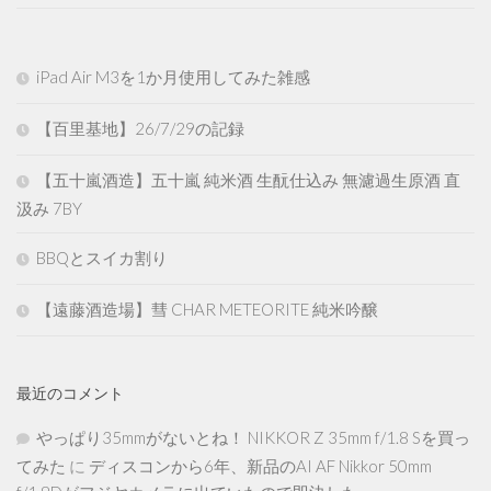
iPad Air M3を1か月使用してみた雑感
【百里基地】26/7/29の記録
【五十嵐酒造】五十嵐 純米酒 生酛仕込み 無濾過生原酒 直
汲み 7BY
BBQとスイカ割り
【遠藤酒造場】彗 CHAR METEORITE 純米吟醸
最近のコメント
やっぱり35mmがないとね！ NIKKOR Z 35mm f/1.8 Sを買っ
てみた
に
ディスコンから6年、新品のAI AF Nikkor 50mm