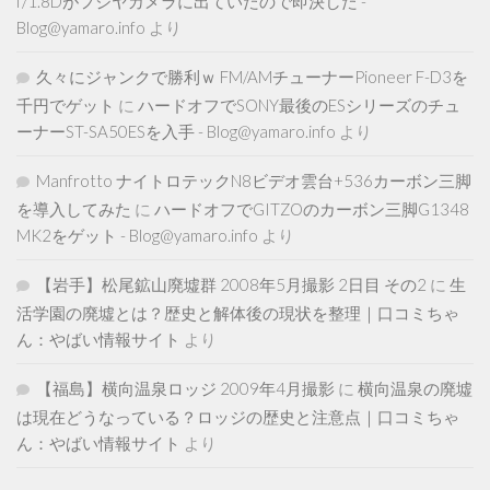
f/1.8Dがフジヤカメラに出ていたので即決した -
Blog@yamaro.info
より
久々にジャンクで勝利ｗ FM/AMチューナーPioneer F-D3を
千円でゲット
に
ハードオフでSONY最後のESシリーズのチュ
ーナーST-SA50ESを入手 - Blog@yamaro.info
より
Manfrotto ナイトロテックN8ビデオ雲台+536カーボン三脚
を導入してみた
に
ハードオフでGITZOのカーボン三脚G1348
MK2をゲット - Blog@yamaro.info
より
【岩手】松尾鉱山廃墟群 2008年5月撮影 2日目 その2
に
生
活学園の廃墟とは？歴史と解体後の現状を整理｜口コミちゃ
ん：やばい情報サイト
より
【福島】横向温泉ロッジ 2009年4月撮影
に
横向温泉の廃墟
は現在どうなっている？ロッジの歴史と注意点｜口コミちゃ
ん：やばい情報サイト
より