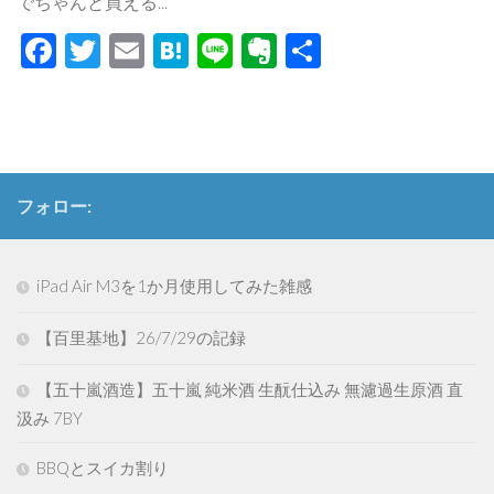
でちゃんと買える...
Facebook
Twitter
Email
Hatena
Line
Evernote
共
有
フォロー:
iPad Air M3を1か月使用してみた雑感
【百里基地】26/7/29の記録
【五十嵐酒造】五十嵐 純米酒 生酛仕込み 無濾過生原酒 直
汲み 7BY
BBQとスイカ割り