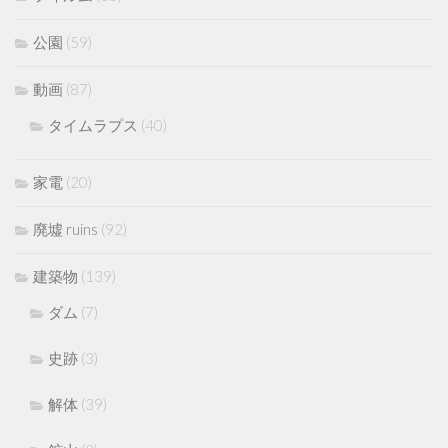
公園
(59)
動画
(87)
タイムラプス
(40)
家電
(20)
廃墟 ruins
(92)
建築物
(139)
ダム
(7)
史跡
(3)
解体
(39)