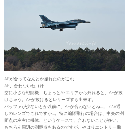
AFが合ってなんとか撮れたのがこれ
AF、合わないね（汗
空に小さな戦闘機、ちょっとAFエリアから外れると、AFが抜
けちゃう。AFが抜けるとレリーズすら出来ず。
バッファが少ないとか以前に、AFが合わないとね…。f/2.8通
しのレンズでこれですか…。特に編隊飛行の場合は、中央の測
距点の左右に機体、というケースで、合わないことが多い。
もちろん周辺の測距点もあるのですが、やはりエントリー機