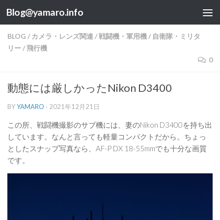
Blog@yamaro.info
コンテンツへスキップ
BLOG
/
カメラ・レンズ関連
/
戦闘機・軍用機
/
自衛隊・ミリタ
リー
/
飛行機
0
動態には厳しかったNikon D3400
BY
YAMARO
·
2021年12月21日
この所、戦闘機撮影のサブ機には、妻のNikon D3400を持ち出
しています。なんと言っても軽量コンパクトだから。ちょっ
としたスナップ写真なら、AF-P DX 18-55mmでも十分な画質
です。