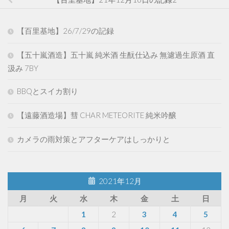
【百里基地】26/7/29の記録
【五十嵐酒造】五十嵐 純米酒 生酛仕込み 無濾過生原酒 直
汲み 7BY
BBQとスイカ割り
【遠藤酒造場】彗 CHAR METEORITE 純米吟醸
カメラの雨対策とアフターケアはしっかりと
2021年12月
月
火
水
木
金
土
日
1
2
3
4
5