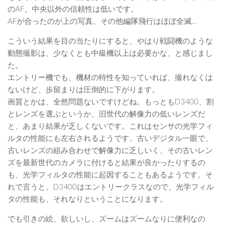
のAF、中央以外の信頼性は低いです。
AFが合ったのが上の写真、その他編隊飛行はほぼ全滅…
こういう結果を目の当たりにすると、やはり戦闘機のような
動態撮影は、少なくとも中級機以上は必要かな、と感じまし
た。
エントリー機でも、機材の特性を知っていれば、撮れなくは
ないけど、歩留まりは圧倒的に下がります。
画質とかは、全然問題ないですけどね。もっともD3400、割
とレンズを選ぶというか、旧世代の解像力の低いレンズだ
と、あまり結果が乏しくないです。これはセンサの光学フィ
ルタの性能にも左右されるようです。古いデジタル一眼で、
古いレンズの組み合わせで解像力に乏しいく、その古いレン
ズを最新世代のカメラに付けると結果が良かったりするの
も、光学フィルタの性能に起因することもあるようです。そ
れで言うと、D3400はエントリークラスなので、光学フィル
タの性能も、それなりということになります。
でも引きの絵、欲しいし、ズームはズームなりに便利なの