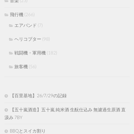
音楽
(23)
飛行機
(266)
エアバンド
(7)
ヘリコプター
(98)
戦闘機・軍用機
(182)
旅客機
(56)
【百里基地】26/7/29の記録
【五十嵐酒造】五十嵐 純米酒 生酛仕込み 無濾過生原酒 直
汲み 7BY
BBQとスイカ割り