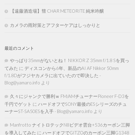
【遠藤酒造場】彗 CHAR METEORITE 純米吟醸
カメラの雨対策とアフターケアはしっかりと
最近のコメント
やっぱり35mmがないとね！ NIKKOR Z 35mm f/1.8 Sを買っ
てみた
に
ディスコンから6年、新品のAI AF Nikkor 50mm
f/1.8Dがフジヤカメラに出ていたので即決した -
Blog@yamaro.info
より
久々にジャンクで勝利ｗ FM/AMチューナーPioneer F-D3を
千円でゲット
に
ハードオフでSONY最後のESシリーズのチュ
ーナーST-SA50ESを入手 - Blog@yamaro.info
より
Manfrotto ナイトロテックN8ビデオ雲台+536カーボン三脚
を導入してみた
に
ハードオフでGITZOのカーボン三脚G1348