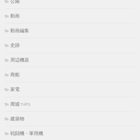
公園
動画
動画編集
史跡
周辺機器
商船
家電
廃墟 ruins
建築物
戦闘機・軍用機