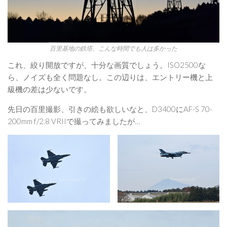
百里基地の鉄塔、こんな時間でも人は多かった
これ、絞り開放ですが、十分な画質でしょう。ISO2500な
ら、ノイズも全く問題なし。この辺りは、エントリー機と上
級機の差は少ないです。
先日の百里撮影、引きの絵も欲しいなと、D3400にAF-S 70-
200mm f/2.8 VRIIで撮ってみましたが…