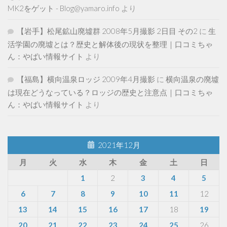
MK2をゲット - Blog@yamaro.info
より
【岩手】松尾鉱山廃墟群 2008年5月撮影 2日目 その2
に
生
活学園の廃墟とは？歴史と解体後の現状を整理｜口コミちゃ
ん：やばい情報サイト
より
【福島】横向温泉ロッジ 2009年4月撮影
に
横向温泉の廃墟
は現在どうなっている？ロッジの歴史と注意点｜口コミちゃ
ん：やばい情報サイト
より
2021年12月
月
火
水
木
金
土
日
1
2
3
4
5
6
7
8
9
10
11
12
13
14
15
16
17
18
19
20
21
22
23
24
25
26