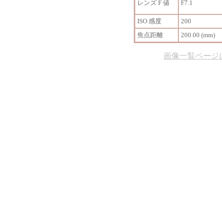
レンズ F 値
F7.1
ISO 感度
200
焦点距離
200.00 (mm)
画像一覧ページ