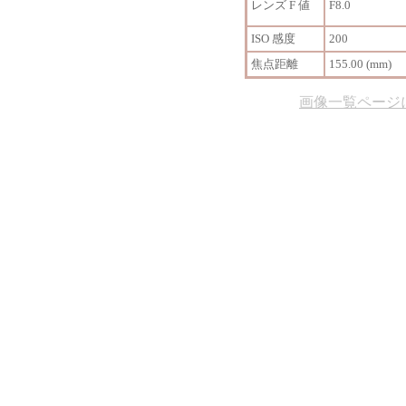
レンズ F 値
F8.0
ISO 感度
200
焦点距離
155.00 (mm)
画像一覧ページ