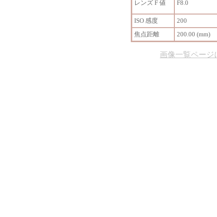
レンズ F 値
F8.0
ISO 感度
200
焦点距離
200.00 (mm)
画像一覧ページ