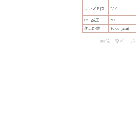
レンズ F 値
F8.0
ISO 感度
200
焦点距離
80.00 (mm)
画像一覧ページ