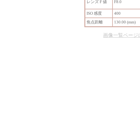
レンズ F 値
F8.0
ISO 感度
400
焦点距離
130.00 (mm)
画像一覧ページ